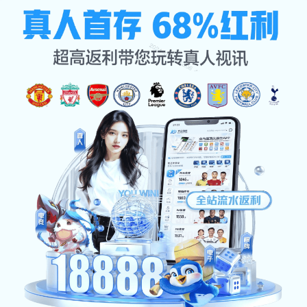
项目展示
网站首页
项目展示