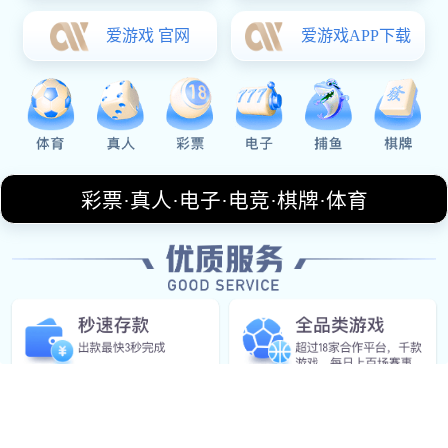
在逻辑与精彩程度。
1、巴萨核心球星的出色表现
在本场比赛中，巴萨的
核心球星
再次成为球队胜利的关
键。凭借
前锋
的灵活跑位与精准射门，多次制造威胁，展现
了出色的
技术能力
和比赛阅读能力。中场球员在组织进攻
时，通过
传球调度
和控球保持了比赛的节奏，为前锋线提供
了充分的支撑。
后防线方面，巴萨的
防守球员
在关键时刻多次完成拦截和
封堵，有效抑制了国际米兰的反击。门将的
扑救能力
也在多
次一对一中发挥了决定作用，为球队守住了比分优势。整体
来看，球星的高水平发挥与团队配合形成了良性循环，确保
了巴萨在攻防两端都保持了强势。
2、战术布置与阵型变化分析
巴萨本场比赛采取了灵活多变的
战术布置
，根据场上局势
不断调整
阵型
。在进攻端，球队采用高位逼抢与快速传导结
合的策略，有效牵制了国际米兰的
防线
。边路球员通过拉开